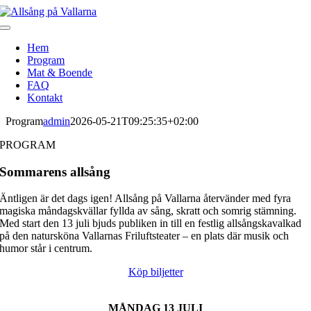
Skip
to
Toggle
content
Navigation
Hem
Program
Mat & Boende
FAQ
Kontakt
Program
admin
2026-05-21T09:25:35+02:00
PROGRAM
Sommarens allsång
Äntligen är det dags igen! Allsång på Vallarna återvänder med fyra
magiska måndagskvällar fyllda av sång, skratt och somrig stämning.
Med start den 13 juli bjuds publiken in till en festlig allsångskavalkad
på den natursköna Vallarnas Friluftsteater – en plats där musik och
humor står i centrum.
Köp biljetter
MÅNDAG 13 JULI